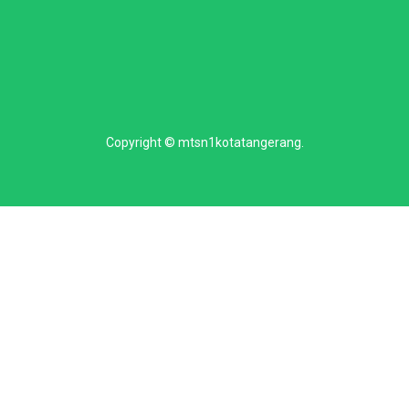
Copyright ©
mtsn1kotatangerang
.