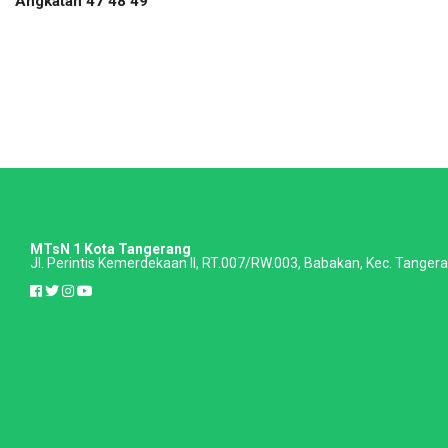
Angkatan 47 48 49
MTsN 1 Kota Tangerang
Jl. Perintis Kemerdekaan II, RT.007/RW.003, Babakan, Kec. Tange