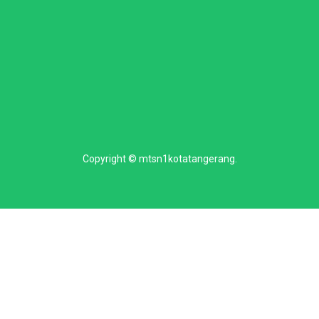
Copyright ©
mtsn1kotatangerang
.