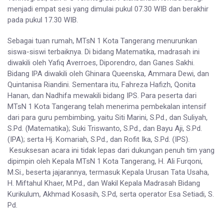
menjadi empat sesi yang dimulai pukul 07.30 WIB dan berakhir
pada pukul 17.30 WIB.
Sebagai tuan rumah, MTsN 1 Kota Tangerang menurunkan
siswa-siswi terbaiknya. Di bidang Matematika, madrasah ini
diwakili oleh Yafiq Averroes, Diporendro, dan Ganes Sakhi.
Bidang IPA diwakili oleh Ghinara Queenska, Ammara Dewi, dan
Quintanisa Riandini. Sementara itu, Fahreza Hafizh, Qonita
Hanan, dan Nadhifa mewakili bidang IPS. Para peserta dari
MTsN 1 Kota Tangerang telah menerima pembekalan intensif
dari para guru pembimbing, yaitu Siti Marini, S.Pd., dan Suliyah,
S.Pd. (Matematika); Suki Triswanto, S.Pd., dan Bayu Aji, S.Pd.
(IPA); serta Hj. Komariah, S.Pd., dan Rofit Ika, S.Pd. (IPS).
Kesuksesan acara ini tidak lepas dari dukungan penuh tim yang
dipimpin oleh Kepala MTsN 1 Kota Tangerang, H. Ali Furqoni,
M.Si., beserta jajarannya, termasuk Kepala Urusan Tata Usaha,
H. Miftahul Khaer, M.Pd., dan Wakil Kepala Madrasah Bidang
Kurikulum, Akhmad Kosasih, S.Pd, serta operator Esa Setiadi, S.
Pd.