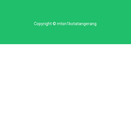
Copyright ©
mtsn1kotatangerang
.